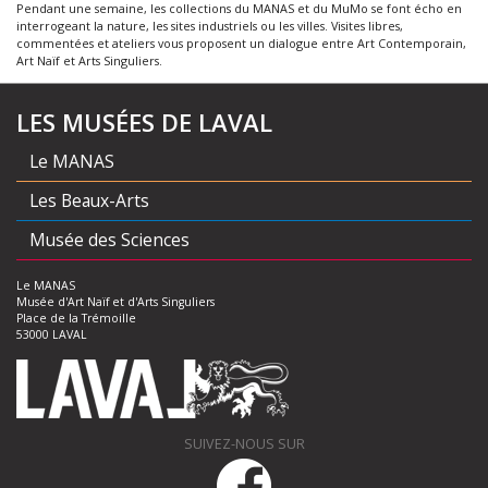
Pendant une semaine, les collections du MANAS et du MuMo se font écho en
interrogeant la nature, les sites industriels ou les villes. Visites libres,
commentées et ateliers vous proposent un dialogue entre Art Contemporain,
Art Naïf et Arts Singuliers.
LES MUSÉES DE LAVAL
Le MANAS
Les Beaux-Arts
Musée des Sciences
Le MANAS
Musée d'Art Naïf et d'Arts Singuliers
Place de la Trémoille
53000 LAVAL
SUIVEZ-NOUS SUR