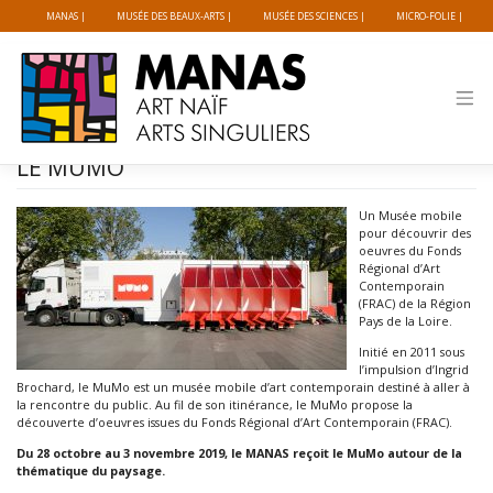
Panneau de gestion des cookies
MANAS
MUSÉE DES BEAUX-ARTS
MUSÉE DES SCIENCES
MICRO-FOLIE
Skip
to
LE MUMO
content
Un Musée mobile
pour découvrir des
oeuvres du Fonds
Régional d’Art
Contemporain
(FRAC) de la Région
Pays de la Loire.
Initié en 2011 sous
l’impulsion d’Ingrid
Brochard, le MuMo est un musée mobile d’art contemporain destiné à aller à
la rencontre du public. Au fil de son itinérance, le MuMo propose la
découverte d’oeuvres issues du Fonds Régional d’Art Contemporain (FRAC).
Du 28 octobre au 3 novembre 2019, le MANAS reçoit le MuMo autour de la
thématique du paysage.