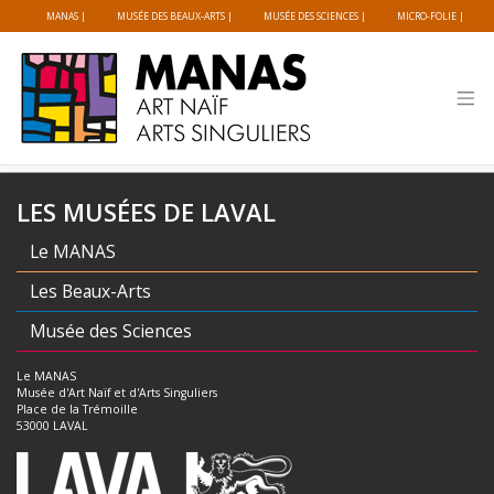
Panneau de gestion des cookies
MANAS
MUSÉE DES BEAUX-ARTS
MUSÉE DES SCIENCES
MICRO-FOLIE
Skip
PRODUITS DÉRIVÉS
to
content
LES MUSÉES DE LAVAL
Le MANAS
Les Beaux-Arts
Musée des Sciences
Le MANAS
Musée d'Art Naïf et d'Arts Singuliers
Place de la Trémoille
53000 LAVAL