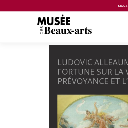
Panneau de gestion des cookies
MANA
Skip
to
LUDOVIC ALLEAUME
content
FORTUNE SUR LA V
PRÉVOYANCE ET L