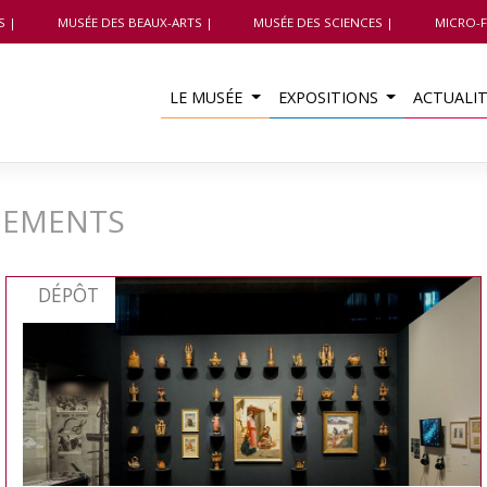
S
MUSÉE DES BEAUX-ARTS
MUSÉE DES SCIENCES
MICRO-F
LE MUSÉE
EXPOSITIONS
ACTUALI
NEMENTS
DÉPÔT