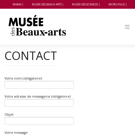
Panneau de gestion des cookies
MANAS
MUSÉE DES BEAUX-ARTS
MUSÉE DES SCIENCES
MICRO-FOLIE
Skip
to
content
CONTACT
Votre nom (obligatoire)
Votre adresse de messagerie (obligatoire)
Objet
Votre message